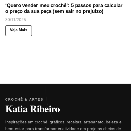
‘Quero vender meu crochê’: 5 passos para calcular
o preço da sua peça (sem sair no prejuízo)
30/11/2025
Veja Mais
CROCHÊ & ARTES
Katia Ribeiro
Inspirações em crochê, gráficos, receitas, artesanato, beleza e
bem-estar para transformar criatividade em projetos cheios de