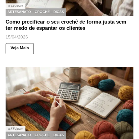
74
Views
◉
ARTESANATO
CROCHÊ
DICAS
Como precificar o seu crochê de forma justa sem
ter medo de espantar os clientes
15/04/2026
Veja Mais
87
Views
◉
ARTESANATO
CROCHÊ
DICAS