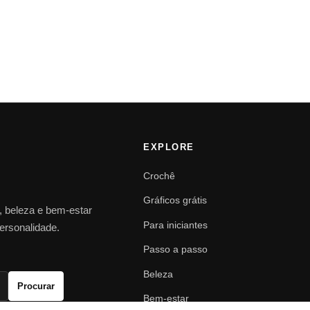
EXPLORE
Crochê
Gráficos grátis
o, beleza e bem-estar
Para iniciantes
personalidade.
Passo a passo
Beleza
Procurar
Bem-estar