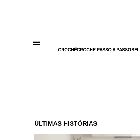
Pular
para
o
conteúdo
CROCHÊ
CROCHE PASSO A PASSO
BEL
ÚLTIMAS HISTÓRIAS