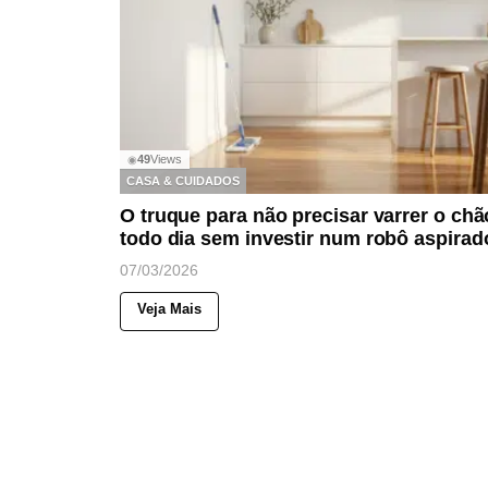
49
Views
◉
CASA & CUIDADOS
O truque para não precisar varrer o chã
todo dia sem investir num robô aspirad
07/03/2026
Veja Mais