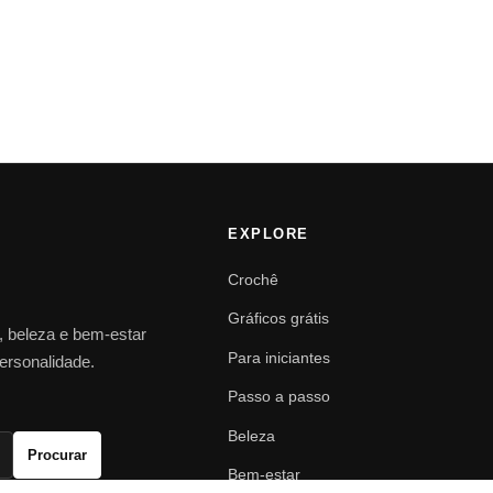
EXPLORE
Crochê
Gráficos grátis
o, beleza e bem-estar
Para iniciantes
personalidade.
Passo a passo
Beleza
Procurar
Bem-estar