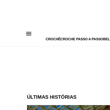
Pular
para
o
conteúdo
CROCHÊ
CROCHE PASSO A PASSO
BEL
ÚLTIMAS HISTÓRIAS