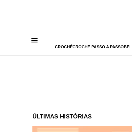
Pular
para
o
conteúdo
CROCHÊ
CROCHE PASSO A PASSO
BEL
ÚLTIMAS HISTÓRIAS