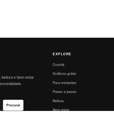
EXPLORE
Crochê
Gráficos grátis
o, beleza e bem-estar
Para iniciantes
personalidade.
Passo a passo
Beleza
Procurar
Bem-estar