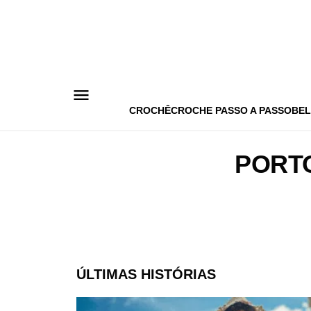
Pular
para
o
conteúdo
CROCHÊ
CROCHE PASSO A PASSO
BEL
PORTO
ÚLTIMAS HISTÓRIAS