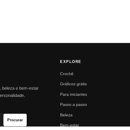
EXPLORE
Crochê
Gráficos grátis
o, beleza e bem-estar
Para iniciantes
personalidade.
Passo a passo
Beleza
Procurar
Bem-estar