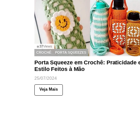
37
Views
◉
CROCHÊ
PORTA SQUEEZES
Porta Squeeze em Crochê: Praticidade 
Estilo Feitos à Mão
25/07/2024
Veja Mais