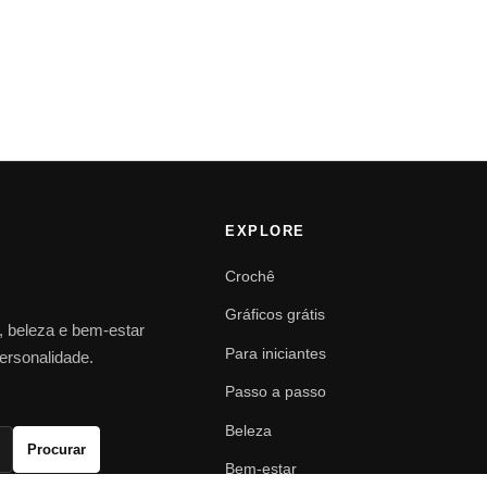
EXPLORE
Crochê
Gráficos grátis
o, beleza e bem-estar
Para iniciantes
personalidade.
Passo a passo
Beleza
Procurar
Bem-estar