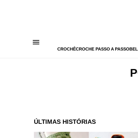
Pular
para
o
conteúdo
CROCHÊ
CROCHE PASSO A PASSO
BEL
P
ÚLTIMAS HISTÓRIAS