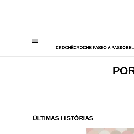
Pular
para
o
conteúdo
CROCHÊ
CROCHE PASSO A PASSO
BEL
POR
ÚLTIMAS HISTÓRIAS