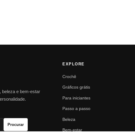
EXPLORE
Crochê
Gráficos grátis
o, beleza e bem-estar
Para iniciantes
personalidade.
Passo a passo
Beleza
Procurar
Bem-estar