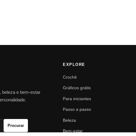
EXPLORE
Crochê
Gráficos grátis
o, beleza e bem-estar
Para iniciantes
personalidade.
Passo a passo
Beleza
Procurar
Bem-estar