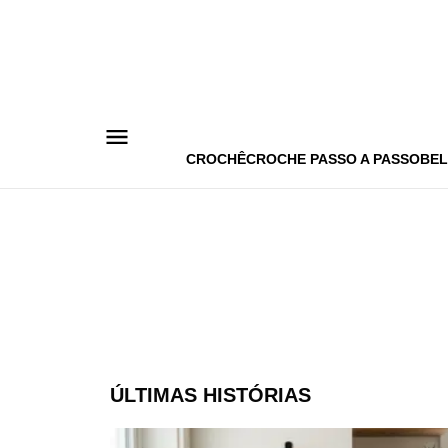
Pular
para
o
conteúdo
CROCHÊ
CROCHE PASSO A PASSO
BEL
ÚLTIMAS HISTÓRIAS