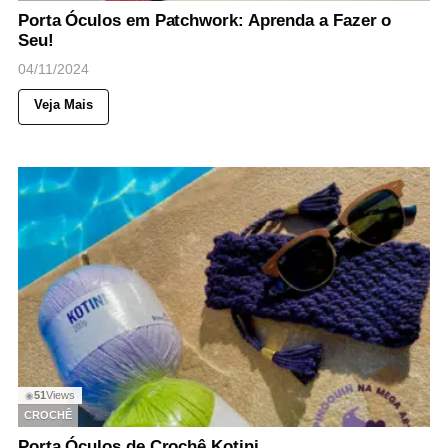
Porta Óculos em Patchwork: Aprenda a Fazer o
Seu!
04/11/2024
Veja Mais
51
Views
◉
CROCHÊ
Porta Óculos de Crochê Kotini