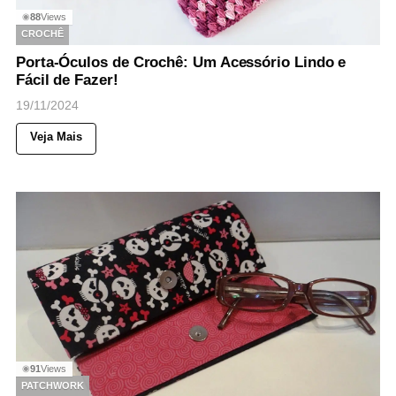
88
Views
◉
CROCHÊ
Porta-Óculos de Crochê: Um Acessório Lindo e
Fácil de Fazer!
19/11/2024
Veja Mais
91
Views
◉
PATCHWORK