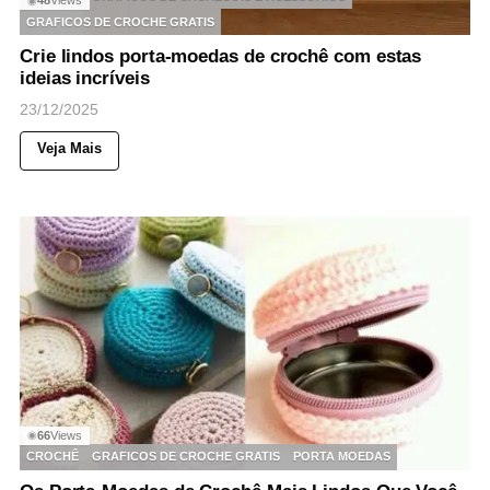
48
Views
◉
GRAFICOS DE CROCHE GRATIS
Crie lindos porta-moedas de crochê com estas
ideias incríveis
23/12/2025
Veja Mais
66
Views
◉
CROCHÊ
GRAFICOS DE CROCHE GRATIS
PORTA MOEDAS