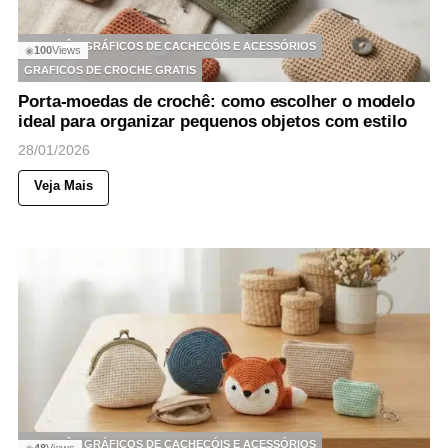
CROCHÊ
GRÁFICOS DE CACHECÓIS E ACESSÓRIOS
100
Views
◉
GRAFICOS DE CROCHE GRATIS
Porta-moedas de crochê: como escolher o modelo
ideal para organizar pequenos objetos com estilo
28/01/2026
Veja Mais
CROCHÊ
GRÁFICOS DE CACHECÓIS E ACESSÓRIOS