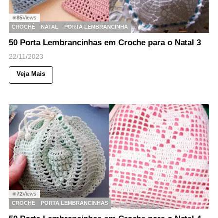
85
Views
◉
CROCHÊ
NATAL
PORTA LEMBRANCINHA
50 Porta Lembrancinhas em Croche para o Natal 3
22/11/2023
Veja Mais
72
Views
◉
CROCHÊ
PORTA LEMBRANCINHAS