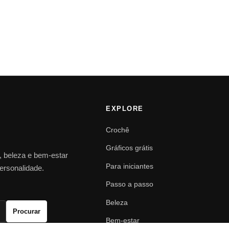
EXPLORE
Crochê
Gráficos grátis
o, beleza e bem-estar
Para iniciantes
personalidade.
Passo a passo
Beleza
Procurar
Bem-estar