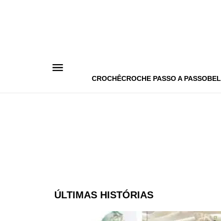
Pular
para
o
conteúdo
CROCHÊ
CROCHE PASSO A PASSO
BEL
ÚLTIMAS HISTÓRIAS