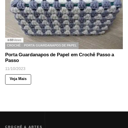
88
Views
◉
CROCHÊ
PORTA GUARDANAPOS DE PAPEL
Porta Guardanapos de Papel em Crochê Passo a
Passo
11/10/2023
Veja Mais
CROCHÊ & ARTES