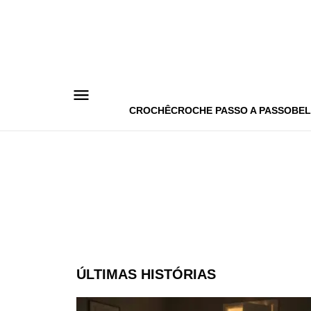
Pular
para
o
conteúdo
CROCHÊ
CROCHE PASSO A PASSO
BEL
ÚLTIMAS HISTÓRIAS