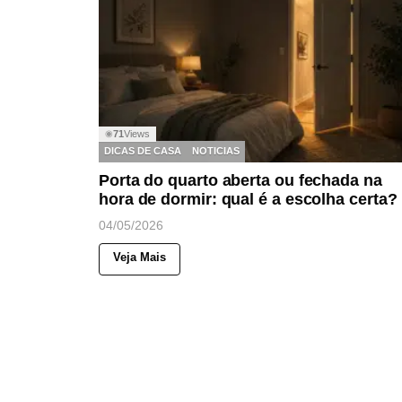
71
Views
◉
DICAS DE CASA
NOTICIAS
Porta do quarto aberta ou fechada na
hora de dormir: qual é a escolha certa?
04/05/2026
Veja Mais