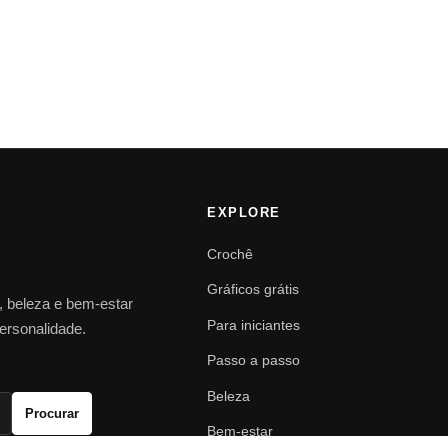
EXPLORE
Crochê
Gráficos grátis
o, beleza e bem-estar
Para iniciantes
personalidade.
Passo a passo
Beleza
Procurar
Bem-estar