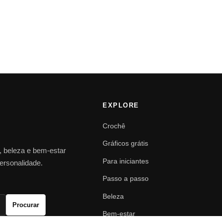
EXPLORE
Crochê
Gráficos grátis
o, beleza e bem-estar
Para iniciantes
personalidade.
Passo a passo
Beleza
Procurar
Bem-estar