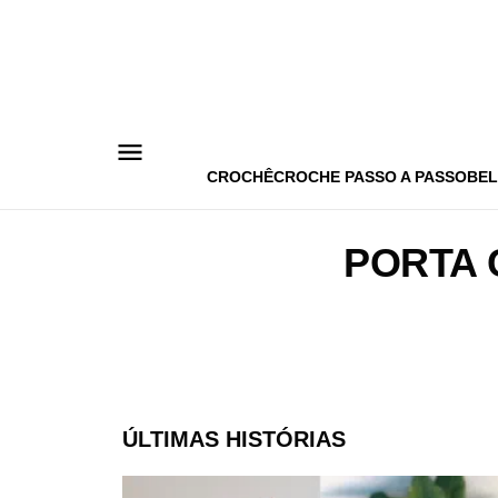
Pular
para
o
conteúdo
CROCHÊ
CROCHE PASSO A PASSO
BEL
PORTA 
ÚLTIMAS HISTÓRIAS