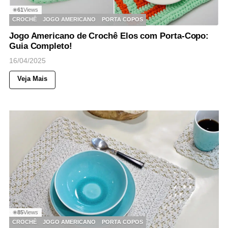
61
Views
◉
CROCHÊ
JOGO AMERICANO
PORTA COPOS
Jogo Americano de Crochê Elos com Porta-Copo:
Guia Completo!
16/04/2025
Veja Mais
85
Views
◉
CROCHÊ
JOGO AMERICANO
PORTA COPOS