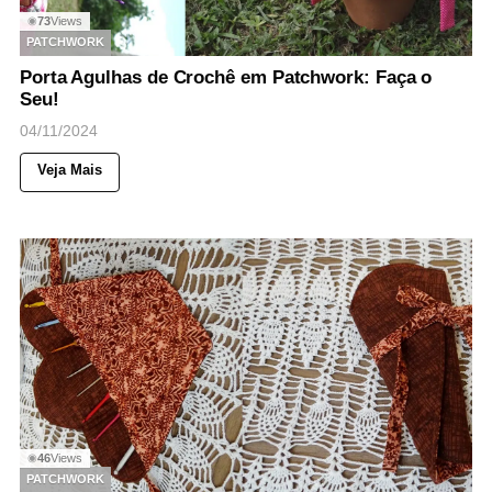
73
Views
◉
PATCHWORK
Porta Agulhas de Crochê em Patchwork: Faça o
Seu!
04/11/2024
Veja Mais
46
Views
◉
PATCHWORK