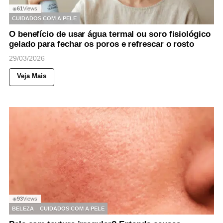
61
Views
◉
CUIDADOS COM A PELE
O benefício de usar água termal ou soro fisiológico
gelado para fechar os poros e refrescar o rosto
29/03/2026
Veja Mais
93
Views
◉
BELEZA
CUIDADOS COM A PELE