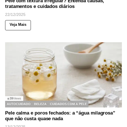
Pele com textura irregular? Entenda causas,
tratamentos e cuidados diários
22/12/2025
Veja Mais
39
Views
◉
AUTOCUIDADO
BELEZA
CUIDADOS COM A PELE
Pele calma e poros fechados: a “água milagrosa”
que não custa quase nada
13/12/2025