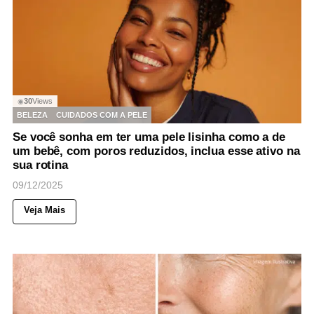
30
Views
◉
BELEZA
CUIDADOS COM A PELE
Se você sonha em ter uma pele lisinha como a de
um bebê, com poros reduzidos, inclua esse ativo na
sua rotina
09/12/2025
Veja Mais