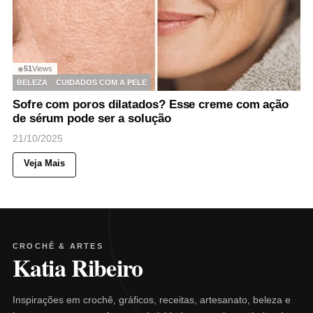
51
Views
◉
BELEZA
CUIDADOS COM A PELE
Sofre com poros dilatados? Esse creme com ação
de sérum pode ser a solução
21/10/2025
Veja Mais
CROCHÊ & ARTES
Katia Ribeiro
Inspirações em crochê, gráficos, receitas, artesanato, beleza e