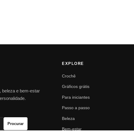
EXPLORE
Crochê
Gráficos grátis
o, beleza e bem-estar
Para iniciantes
personalidade.
Passo a passo
Beleza
Procurar
Bem-estar