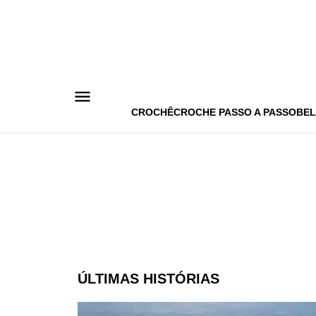
Pular
para
o
conteúdo
CROCHÊ
CROCHE PASSO A PASSO
BEL
ÚLTIMAS HISTÓRIAS