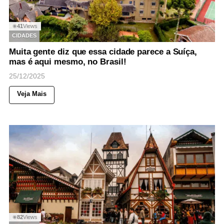
41
Views
◉
CIDADES
Muita gente diz que essa cidade parece a Suíça,
mas é aqui mesmo, no Brasil!
25/12/2025
Veja Mais
82
Views
◉