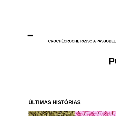
Pular
para
o
conteúdo
CROCHÊ
CROCHE PASSO A PASSO
BEL
P
ÚLTIMAS HISTÓRIAS