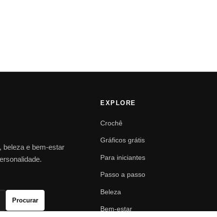
EXPLORE
Crochê
Gráficos grátis
o, beleza e bem-estar
Para iniciantes
personalidade.
Passo a passo
Beleza
Procurar
Bem-estar