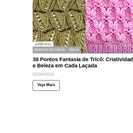
218
Views
◉
PONTOS DE TRICÔ
TRICÔ
38 Pontos Fantasia de Tricô: Criativida
e Beleza em Cada Laçada
02/08/2024
Veja Mais