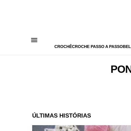
Pular
para
o
conteúdo
CROCHÊ
CROCHE PASSO A PASSO
BEL
PON
ÚLTIMAS HISTÓRIAS