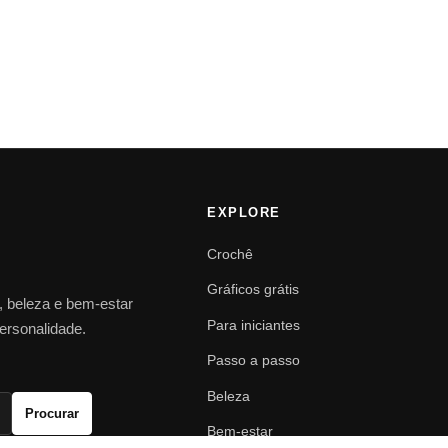
EXPLORE
Crochê
Gráficos grátis
o, beleza e bem-estar
Para iniciantes
personalidade.
Passo a passo
Beleza
Procurar
Bem-estar