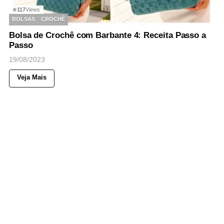
117
Views
◉
BOLSAS
CROCHÊ
Bolsa de Crochê com Barbante 4: Receita Passo a
Passo
19/08/2023
Veja Mais