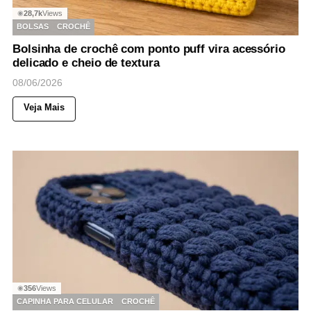
28,7k
Views
◉
BOLSAS
CROCHÊ
Bolsinha de crochê com ponto puff vira acessório
delicado e cheio de textura
08/06/2026
Veja Mais
356
Views
◉
CAPINHA PARA CELULAR
CROCHÊ