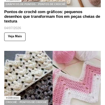
GRÁFICOS DE PONTOS
PONTOS DE CROCHÊ
Pontos de crochê com gráficos: pequenos
desenhos que transformam fios em peças cheias de
textura
04/07/2026
Veja Mais
159
Views
◉
CROCHÊ
PONTOS DE CROCHÊ