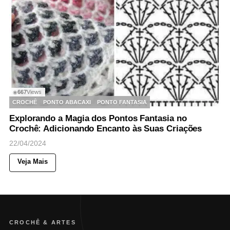
667
Views
◉
CROCHÊ
PONTO ABACAXI
PONTO FANTASIA
Explorando a Magia dos Pontos Fantasia no
Crochê: Adicionando Encanto às Suas Criações
22/04/2024
Veja Mais
CROCHÊ & ARTES