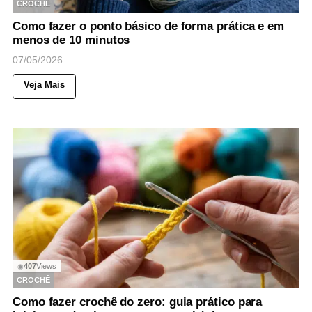
CROCHÊ
Como fazer o ponto básico de forma prática e em
menos de 10 minutos
07/05/2026
Veja Mais
407
Views
◉
CROCHÊ
Como fazer crochê do zero: guia prático para