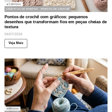
7,1k
Views
◉
GRÁFICOS DE PONTOS
PONTOS DE CROCHÊ
Pontos de crochê com gráficos: pequenos
desenhos que transformam fios em peças cheias de
textura
04/07/2026
Veja Mais
89
Views
◉