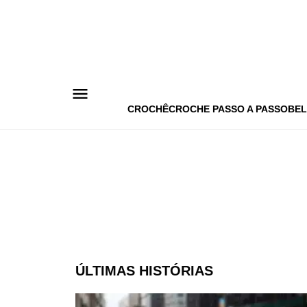
Pular
para
o
conteúdo
CROCHÊ
CROCHE PASSO A PASSO
BEL
ÚLTIMAS HISTÓRIAS