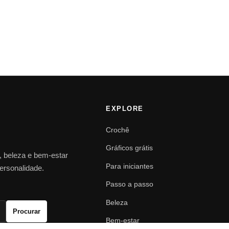
EXPLORE
Crochê
Gráficos grátis
o, beleza e bem-estar
Para iniciantes
personalidade.
Passo a passo
Beleza
Procurar
Bem-estar