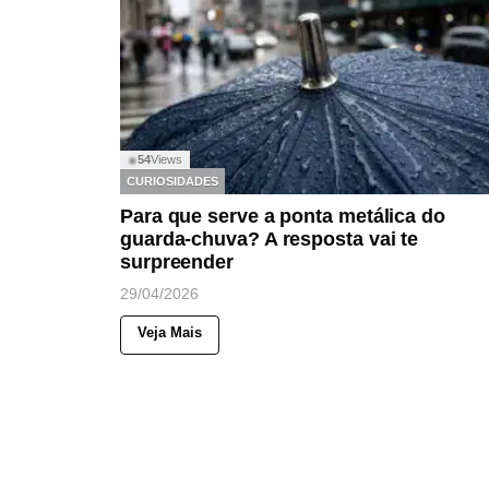
54
Views
◉
CURIOSIDADES
Para que serve a ponta metálica do
guarda-chuva? A resposta vai te
surpreender
29/04/2026
Veja Mais