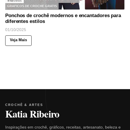
48
Views
◉
GRAFICOS DE CROCHE GRATIS
Ponchos de crochê modernos e encantadores para
diferentes estilos
01/10/2025
Veja Mais
CROCHÊ & ARTES
Katia Ribeiro
Inspirações em crochê, gráficos, receitas, artesanato, beleza e