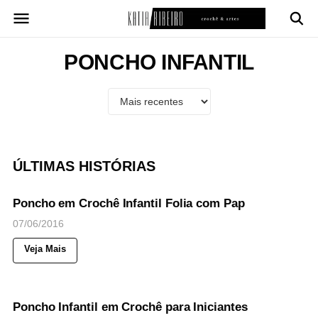
Pular
para
o
conteúdo
PONCHO INFANTIL
ÚLTIMAS HISTÓRIAS
54
Views
◉
NOTICIAS
Poncho em Crochê Infantil Folia com Pap
07/06/2016
Veja Mais
57
Views
◉
NOTICIAS
Poncho Infantil em Crochê para Iniciantes