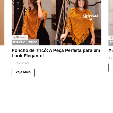
88
Views
◉
◉
PONCHO
TRICÔ
P
Poncho de Tricô: A Peça Perfeita para um
P
Look Elegante!
17
03/12/2024
Veja Mais