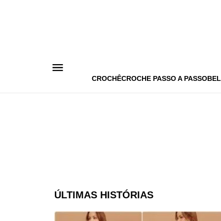
Pular
para
o
conteúdo
CROCHÊ
CROCHE PASSO A PASSO
BEL
ÚLTIMAS HISTÓRIAS