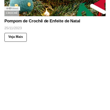
49
Views
◉
CROCHÊ
Pompom de Crochê de Enfeite de Natal
25/11/2023
Veja Mais