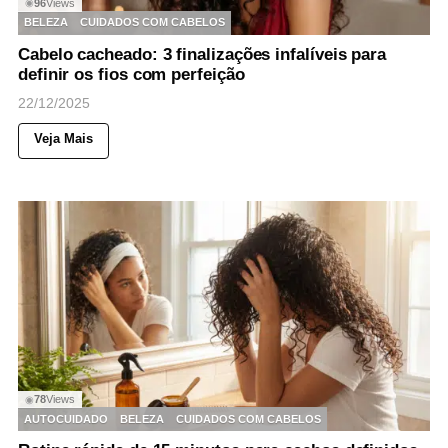
96
Views
◉
BELEZA
CUIDADOS COM CABELOS
Cabelo cacheado: 3 finalizações infalíveis para
definir os fios com perfeição
22/12/2025
Veja Mais
78
Views
◉
AUTOCUIDADO
BELEZA
CUIDADOS COM CABELOS