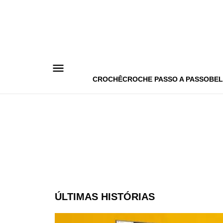
Pular
para
o
conteúdo
CROCHÊ
CROCHE PASSO A PASSO
BEL
ÚLTIMAS HISTÓRIAS