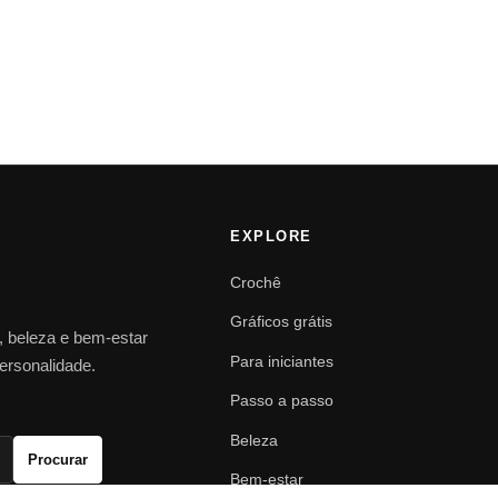
EXPLORE
Crochê
Gráficos grátis
o, beleza e bem-estar
Para iniciantes
personalidade.
Passo a passo
Beleza
Procurar
Bem-estar