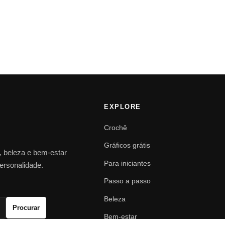
EXPLORE
Crochê
Gráficos grátis
o, beleza e bem-estar
Para iniciantes
personalidade.
Passo a passo
Beleza
Procurar
Bem-estar