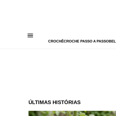
Pular
para
o
conteúdo
CROCHÊ
CROCHE PASSO A PASSO
BEL
ÚLTIMAS HISTÓRIAS