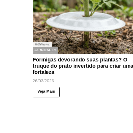
65
Views
◉
JARDINAGEM
Formigas devorando suas plantas? O
truque do prato invertido para criar um
fortaleza
26/03/2026
Veja Mais