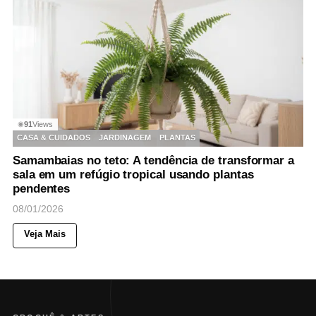
91
Views
◉
CASA & CUIDADOS
JARDINAGEM
PLANTAS
Samambaias no teto: A tendência de transformar a
sala em um refúgio tropical usando plantas
pendentes
08/01/2026
Veja Mais