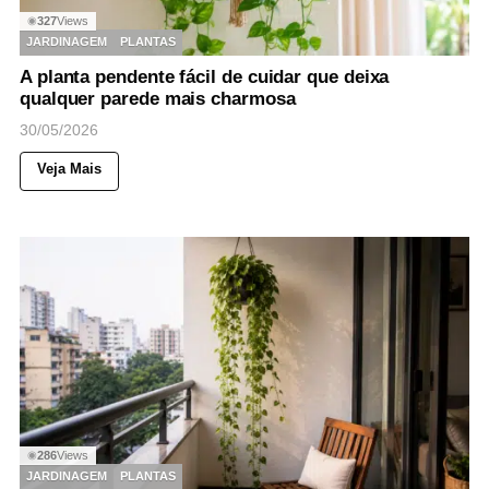
327
Views
◉
JARDINAGEM
PLANTAS
A planta pendente fácil de cuidar que deixa
qualquer parede mais charmosa
30/05/2026
Veja Mais
286
Views
◉
JARDINAGEM
PLANTAS