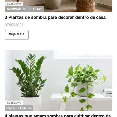
745
Views
◉
JARDINAGEM
PLANTAS
3 Plantas de sombra para decorar dentro de casa
07/07/2026
Veja Mais
249
Views
◉
DICAS
PLANTAS
4 plantas que amam sombra para cultivar dentro de