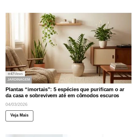
47
Views
◉
JARDINAGEM
Plantas “imortais”: 5 espécies que purificam o ar
da casa e sobrevivem até em cômodos escuros
04/03/2026
Veja Mais