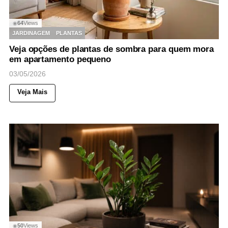
64
Views
◉
JARDINAGEM
PLANTAS
Veja opções de plantas de sombra para quem mora
em apartamento pequeno
03/05/2026
Veja Mais
50
Views
◉