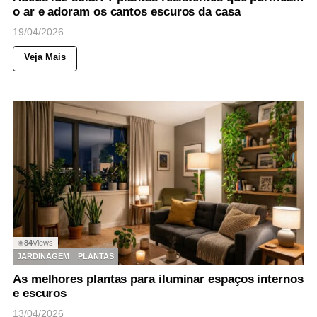
o ar e adoram os cantos escuros da casa
19/04/2026
Veja Mais
84
Views
◉
JARDINAGEM
PLANTAS
As melhores plantas para iluminar espaços internos
e escuros
13/04/2026