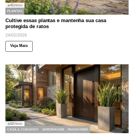
41
Views
◉
PLANTAS
Cultive essas plantas e mantenha sua casa
protegida de ratos
24/02/2026
Veja Mais
52
Views
◉
CASA & CUIDADOS
JARDINAGEM
PAISAGISMO