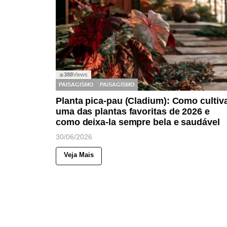
388
Views
◉
PAISAGISMO
PAISAGISMO
Planta pica-pau (Cladium): Como cultiv
uma das plantas favoritas de 2026 e
como deixa-la sempre bela e saudável
30/06/2026
Veja Mais