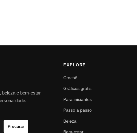
EXPLORE
Crochê
Gráficos grátis
o, beleza e bem-estar
Para iniciantes
personalidade.
Passo a passo
Beleza
Procurar
Bem-estar