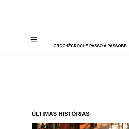
Pular
para
o
conteúdo
CROCHÊ
CROCHE PASSO A PASSO
BEL
ÚLTIMAS HISTÓRIAS