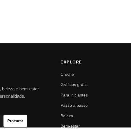
EXPLORE
Crochê
Gráficos grátis
o, beleza e bem-estar
Para iniciantes
personalidade.
Passo a passo
Beleza
Procurar
Bem-estar