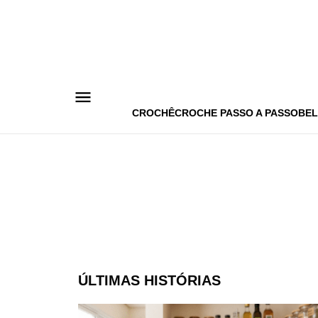
Pular
para
o
conteúdo
CROCHÊ
CROCHE PASSO A PASSO
BEL
ÚLTIMAS HISTÓRIAS