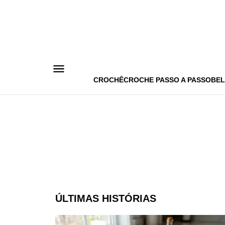
Pular
para
o
conteúdo
CROCHÊ
CROCHE PASSO A PASSO
BEL
ÚLTIMAS HISTÓRIAS