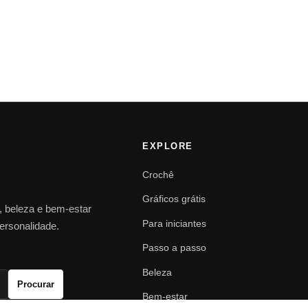
EXPLORE
Crochê
Gráficos grátis
o, beleza e bem-estar
Para iniciantes
personalidade.
Passo a passo
Beleza
Procurar
Bem-estar