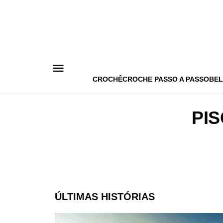
Pular
para
o
conteúdo
CROCHÊ
CROCHE PASSO A PASSO
BEL
PI
ÚLTIMAS HISTÓRIAS