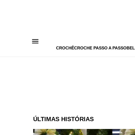
Pular
para
o
conteúdo
CROCHÊ
CROCHE PASSO A PASSO
BEL
ÚLTIMAS HISTÓRIAS