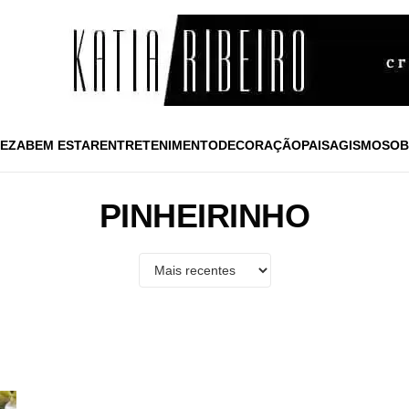
EZA
BEM ESTAR
ENTRETENIMENTO
DECORAÇÃO
PAISAGISMO
SOB
PINHEIRINHO