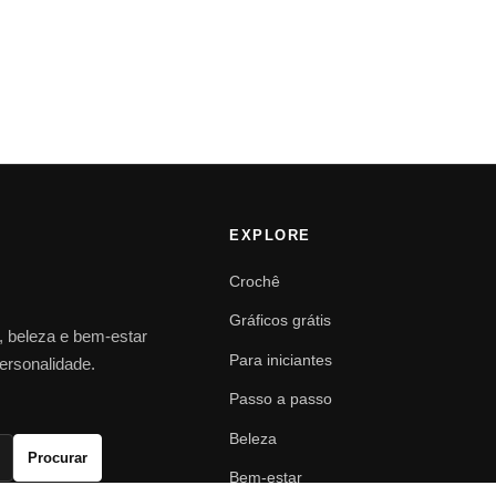
EXPLORE
Crochê
Gráficos grátis
o, beleza e bem-estar
Para iniciantes
personalidade.
Passo a passo
Beleza
Procurar
Bem-estar