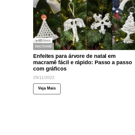
48
Views
◉
MACRAMÊ
Enfeites para árvore de natal em
macramê fácil e rápido: Passo a passo
com gráficos
29/11/2022
Veja Mais