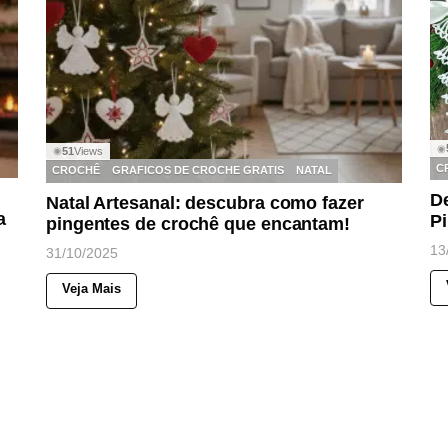
◉
51
Views
◉
C
CROCHÊ
GRAFICOS DE CROCHE GRATIS
NATAL
D
Natal Artesanal: descubra como fazer
a
Pi
pingentes de crochê que encantam!
13
31/10/2025
Veja Mais