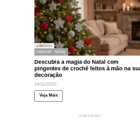
66
Views
◉
CROCHÊ
NATAL
Descubra a magia do Natal com
pingentes de crochê feitos à mão na su
decoração
24/11/2025
Veja Mais
PUBLICIDADE