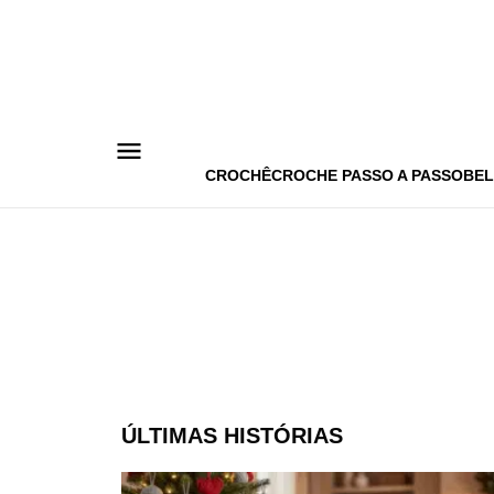
Pular
para
o
conteúdo
CROCHÊ
CROCHE PASSO A PASSO
BEL
ÚLTIMAS HISTÓRIAS