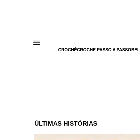
Pular
para
o
conteúdo
CROCHÊ
CROCHE PASSO A PASSO
BEL
ÚLTIMAS HISTÓRIAS