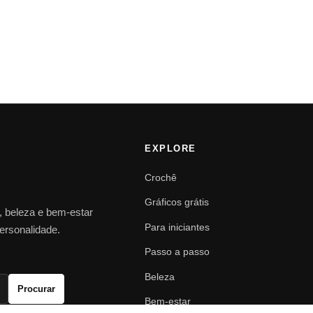
EXPLORE
Crochê
Gráficos grátis
o, beleza e bem-estar
Para iniciantes
personalidade.
Passo a passo
Beleza
Procurar
Bem-estar