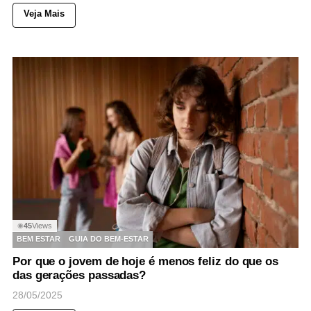
Veja Mais
45
Views
◉
BEM ESTAR
GUIA DO BEM-ESTAR
Por que o jovem de hoje é menos feliz do que os
das gerações passadas?
28/05/2025