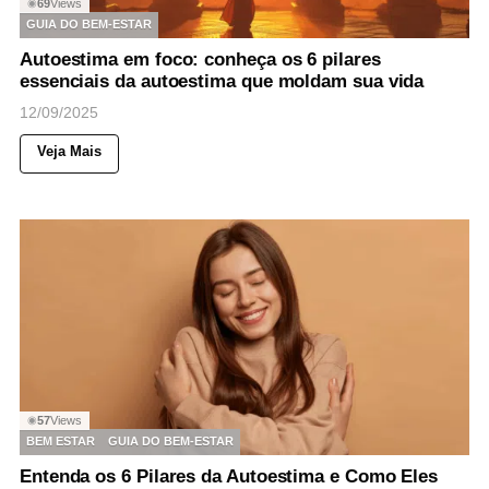
69
Views
◉
GUIA DO BEM-ESTAR
Autoestima em foco: conheça os 6 pilares
essenciais da autoestima que moldam sua vida
12/09/2025
Veja Mais
57
Views
◉
BEM ESTAR
GUIA DO BEM-ESTAR
Entenda os 6 Pilares da Autoestima e Como Eles