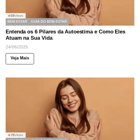
69
Views
◉
BEM ESTAR
GUIA DO BEM-ESTAR
Entenda os 6 Pilares da Autoestima e Como Eles
Atuam na Sua Vida
24/06/2025
Veja Mais
78
Views
◉