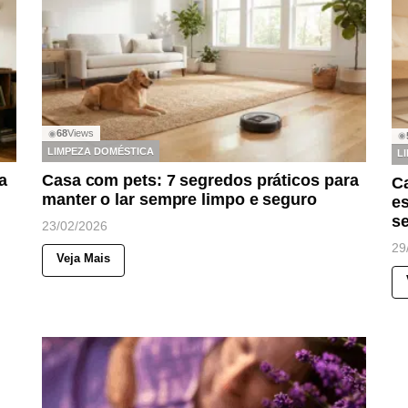
68
Views
◉
◉
LIMPEZA DOMÉSTICA
L
a
Casa com pets: 7 segredos práticos para
C
manter o lar sempre limpo e seguro
es
s
23/02/2026
29
Veja Mais