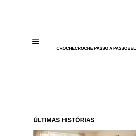
Pular
para
o
conteúdo
CROCHÊ
CROCHE PASSO A PASSO
BEL
ÚLTIMAS HISTÓRIAS