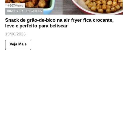
807
Views
◉
AIRFRYER
RECEITAS
Snack de grão-de-bico na air fryer fica crocante,
leve e perfeito para beliscar
19/06/2026
Veja Mais