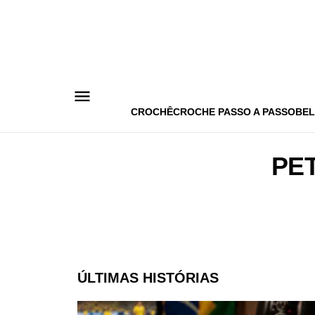
Pular
para
o
conteúdo
CROCHÊ
CROCHE PASSO A PASSO
BEL
PE
ÚLTIMAS HISTÓRIAS