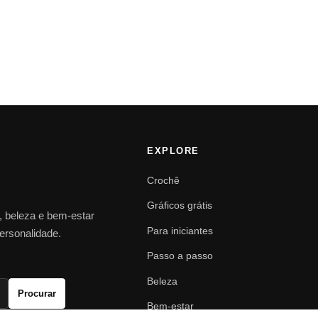
EXPLORE
Crochê
Gráficos grátis
o, beleza e bem-estar
Para iniciantes
personalidade.
Passo a passo
Beleza
Procurar
Bem-estar