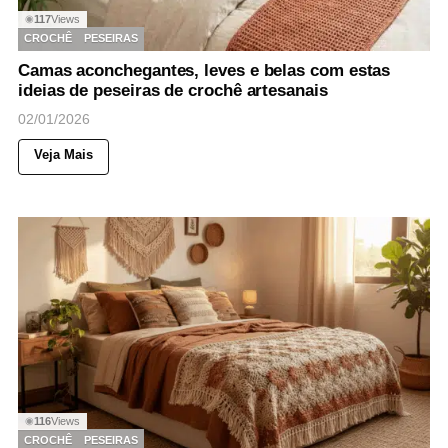
117
Views
◉
CROCHÊ
PESEIRAS
Camas aconchegantes, leves e belas com estas
ideias de peseiras de crochê artesanais
02/01/2026
Veja Mais
116
Views
◉
CROCHÊ
PESEIRAS